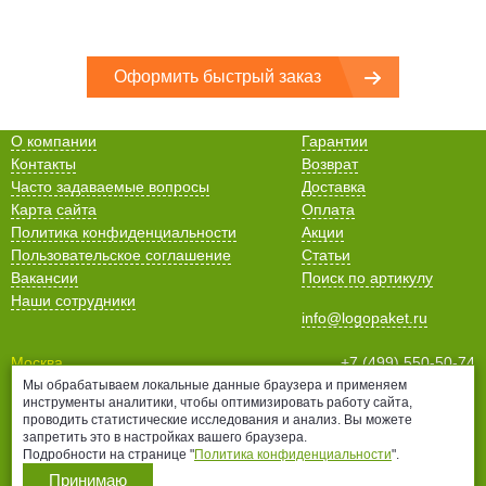
Оформить быстрый заказ
О компании
Гарантии
Контакты
Возврат
Часто задаваемые вопросы
Доставка
Карта сайта
Оплата
Политика конфиденциальности
Акции
Пользовательское соглашение
Статьи
Вакансии
Поиск по артикулу
Наши сотрудники
info@logopaket.ru
Москва
+7 (499) 550-50-74
Мы обрабатываем локальные данные браузера и применяем
Санкт-Петербург
+7 (812) 678-99-38
инструменты аналитики, чтобы оптимизировать работу сайта,
Нижний Новгород
+7 (831) 435-16-76
проводить статистические исследования и анализ. Вы можете
Белгород
+7 (4722) 25-70-76
запретить это в настройках вашего браузера.
Подробности на странице "
Политика конфиденциальности
".
Принимаю