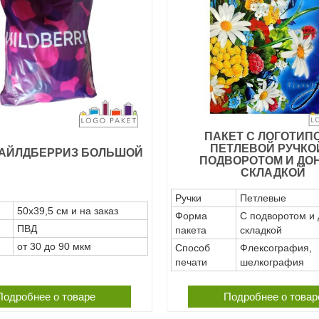
ПАКЕТ С ЛОГОТИП
ПЕТЛЕВОЙ РУЧКО
ВАЙЛДБЕРРИЗ БОЛЬШОЙ
ПОДВОРОТОМ И ДО
СКЛАДКОЙ
Ручки
Петлевые
50х39,5 см и на заказ
Форма
С подворотом и
ПВД
пакета
складкой
от 30 до 90 мкм
Способ
Флексография,
печати
шелкография
Подробнее о товаре
Подробнее о товар