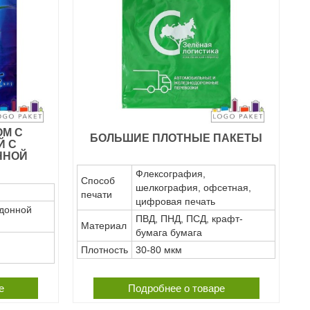
ОМ С
БОЛЬШИЕ ПЛОТНЫЕ ПАКЕТЫ
Й С
ННОЙ
Флексография,
Способ
шелкография, офсетная,
печати
цифровая печать
 донной
ПВД, ПНД, ПСД, крафт-
Материал
бумага бумага
Плотность
30-80 мкм
е
Подробнее о товаре