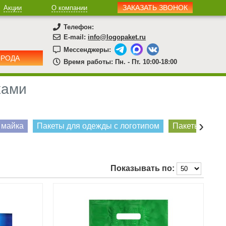
ЗАКАЗАТЬ ЗВОНОК
Акции
О компании
Телефон:
E-mail:
info@logopaket.ru
Мессенджеры:
ОРОДА
Время работы: Пн. - Пт. 10:00-18:00
ками
›
 майка
Пакеты для одежды с логотипом
Пакеты бумаж
Показывать по: