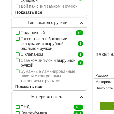
складкой
Дой пак с зип замком и ручкой
Показать все
Пакет с вырубными ручками
Пакеты Майка
Тип пакетов с ручкми
С веревочными ручками
С вырубной неукрепленной
Подарочный
16
ручкой
Гассет-пакет с боковыми
С вырубной ручкой и донной
складками и вырубной
1
складкой
овальной ручкой
С донной складкой
С клапаном
1
ПАКЕТ 
С кручеными ручками
с замком зип-лок и вырубной
1
С плоскими ручками
ручкой
фальцами и донной складкой
Бумажные ламинированные
Размер
пакеты с конгревным
тиснением с ручками
Материал
Показать все
Для одежды
Плотность
Дой Пак
Материал пакета
Дой-Пак
ИКАО для магазинов Duty
ПНД
+85
Free
Крафт-бумага
+61