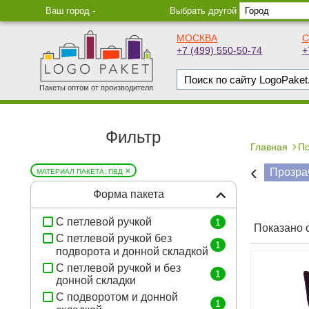
Ваш город -
Выбрать другой
МОСКВА
С
+7 (499) 550-50-74
+
Пакеты оптом от производителя
Фильтр
Главная
П
‹
×
Прозра
МАТЕРИАЛ ПАКЕТА: ПВД
Форма пакета
С петлевой ручкой
1
Показано с
С петлевой ручкой без
1
подворота и донной складкой
С петлевой ручкой и без
1
донной складки
С подворотом и донной
1