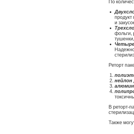
По количес
Двухсл
продукт 
и закусок
Трехсл
фольги, 
тушенки,
Четыре
Надежно
стерилиз
Реторт пак
полиэт
нейлон
алюмин
полипр
токсичны
В реторт-п
стерилизац
Также могу