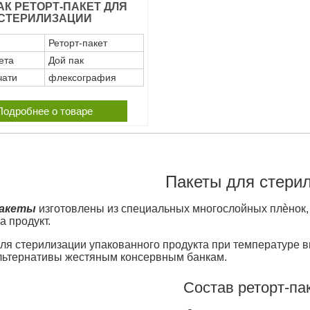
АК РЕТОРТ-ПАКЕТ ДЛЯ
СТЕРИЛИЗАЦИИ
Реторт-пакет
ета
Дой пак
чати
флексография
Подробнее о товаре
Пакеты для стери
акеты
изготовлены из специальных многослойных плѐнок,
а продукт.
ля стерилизации упакованного продукта при температуре 
льтернативы жестяным консервным банкам.
Состав реторт-па