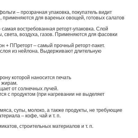
фольги – прозрачная упаковка, покупатель видит
й, применяются для вареных овощей, готовых салатов
 самая востребованная реторт-упаковка. Слой
 света, воздуха, газов. Применяются для фасовки
н + ППреторт – самый прочный реторт-пакет.
 слоя из нейлона. Выдерживают длительную
рону которой наносится печать
к жирам.
щает от солнечных лучей.
ся с продуктом (при нагревании не выделяет
мяса, супы, молоко, а также продукты, не требующие
риала – кофе, чай и т. п.
катов, строительных материалов и т. п.