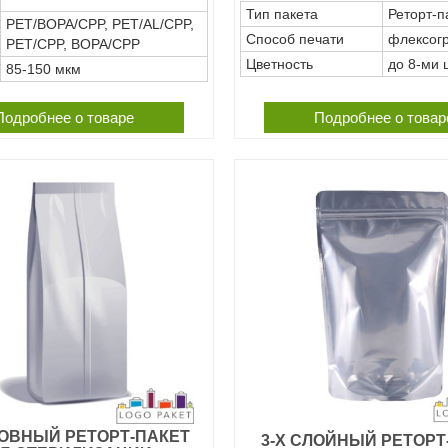
Тип пакета
Реторт-п
PET/BOPA/CPP, PET/AL/CPP,
Способ печати
флексог
PET/CPP, BOPA/CPP
Цветность
до 8-ми 
85-150 мкм
Подробнее о товаре
Подробнее о товар
ОВНЫЙ РЕТОРТ-ПАКЕТ
3-Х СЛОЙНЫЙ РЕТОРТ