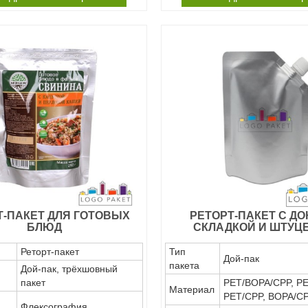
Т-ПАКЕТ ДЛЯ ГОТОВЫХ
РЕТОРТ-ПАКЕТ С Д
БЛЮД
СКЛАДКОЙ И ШТУЦ
Реторт-пакет
Тип
Дой-пак
пакета
Дой-пак, трёхшовный
пакет
PET/BOPA/CPP, PE
Материал
PET/CPP, BOPA/C
Флексография