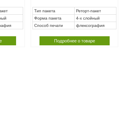
акет
Тип пакета
Реторт-пакет
ный
Форма пакета
4-х слойный
рафия
Способ печати
флексография
е
Подробнее о товаре