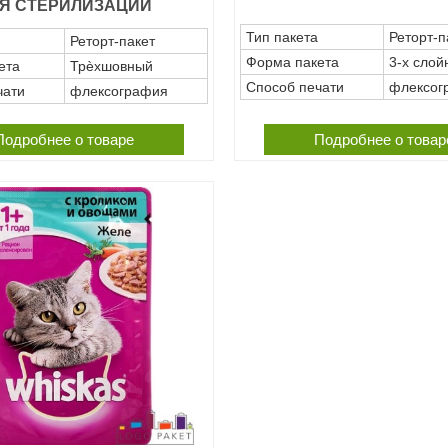
Я СТЕРИЛИЗАЦИИ
Тип пакета
Реторт-п
Реторт-пакет
Форма пакета
3-х слой
ета
Трѐхшовный
Способ печати
флексог
чати
флексография
Подробнее о товаре
Подробнее о товар