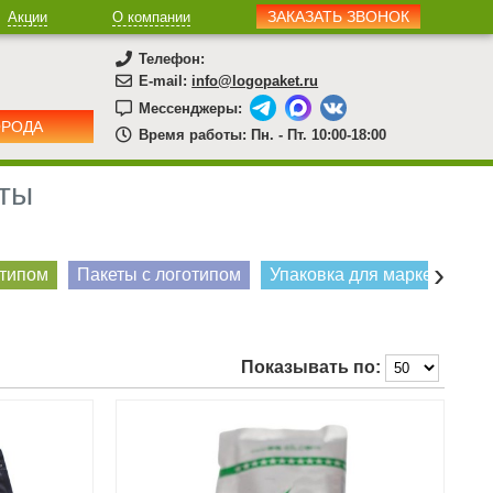
ЗАКАЗАТЬ ЗВОНОК
Акции
О компании
Телефон:
E-mail:
info@logopaket.ru
Мессенджеры:
ОРОДА
Время работы: Пн. - Пт. 10:00-18:00
еты
›
отипом
Пакеты с логотипом
Упаковка для маркетплейс
Показывать по: