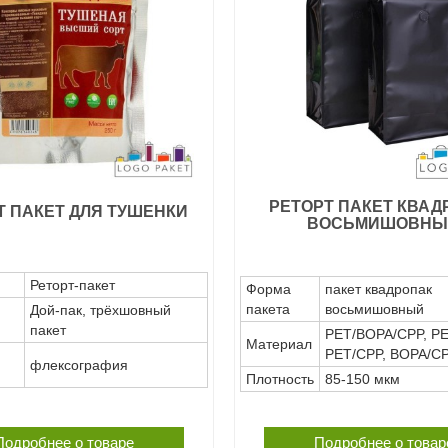
РЕТОРТ ПАКЕТ КВАД
Т ПАКЕТ ДЛЯ ТУШЕНКИ
ВОСЬМИШОВНЫ
Реторт-пакет
Форма
пакет квадропак
пакета
восьмишовный
Дой-пак, трёхшовный
пакет
PET/BOPA/CPP, PE
Материал
PET/CPP, BOPA/C
флексография
Плотность
85-150 мкм
Подробнее о товаре
Подробнее о товар