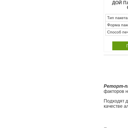
ДОЙ П
Тип пакета
Форма пак
Способ пе
Реторт-п
факторов н
Подходят д
качестве а