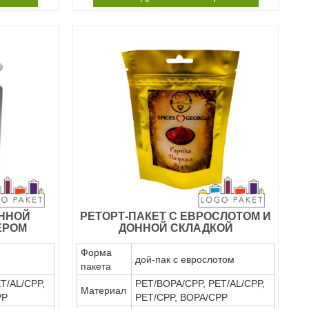
ОННОЙ
РЕТОРТ-ПАКЕТ С ЕВРОСЛОТОМ И
ЕРОМ
ДОННОЙ СКЛАДКОЙ
Форма
дой-пак с еврослотом
пакета
T/AL/CPP,
PET/BOPA/CPP, PET/AL/CPP,
Материал
PP
PET/CPP, BOPA/CPP