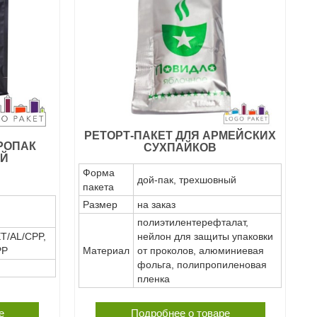
РЕТОРТ-ПАКЕТ ДЛЯ АРМЕЙСКИХ
РОПАК
СУХПАЙКОВ
Й
Форма
дой-пак, трехшовный
пакета
Размер
на заказ
полиэтилентерефталат,
T/AL/CPP,
нейлон для защиты упаковки
PP
Материал
от проколов, алюминиевая
фольга, полипропиленовая
пленка
е
Подробнее о товаре