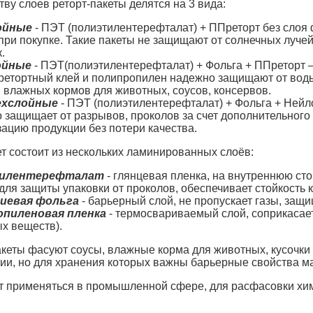
тву слоев реторт-пакеты делятся на 3 вида:
ойные
- ПЭТ (полиэтилентерефталат) + ППреторт без слоя 
при покупке. Такие пакеты не защищают от солнечных луче
.
ойные
- ПЭТ(полиэтилентерефталат) + Фольга + ППреторт –
ретортный клей и полипропилен надежно защищают от воды,
 влажных кормов для животных, соусов, консервов.
хслойные
- ПЭТ (полиэтилентерефталат) + Фольга + Нейло
 защищает от разрывов, проколов за счет дополнительного
ацию продукции без потери качества.
ет состоит из нескольких ламинированных слоёв:
илентерефталат
- глянцевая пленка, на внутреннюю сто
для защиты упаковки от проколов, обеспечивает стойкость 
иевая фольга
- барьерный слой, не пропускает газы, защи
опиленовая пленка
- термосвариваемый слой, соприкасает
х веществ).
акеты фасуют соусы, влажные корма для животных, кусочки 
ии, но для хранения которых важны барьерные свойства мате
т применяться в промышленной сфере, для расфасовки хими