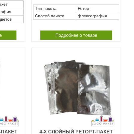
акет
Тип пакета
Реторт
рафия
Способ печати
флексография
цветов
е
Подробнее о товаре
-ПАКЕТ
4-Х СЛОЙНЫЙ РЕТОРТ-ПАКЕТ