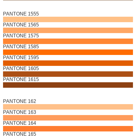
PANTONE 1555
PANTONE 1565
PANTONE 1575
PANTONE 1585
PANTONE 1595
PANTONE 1605
PANTONE 1615
PANTONE 162
PANTONE 163
PANTONE 164
PANTONE 165