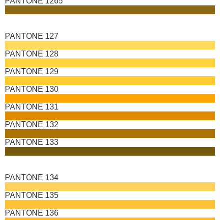
PANTONE 1265
PANTONE 127
PANTONE 128
PANTONE 129
PANTONE 130
PANTONE 131
PANTONE 132
PANTONE 133
PANTONE 134
PANTONE 135
PANTONE 136