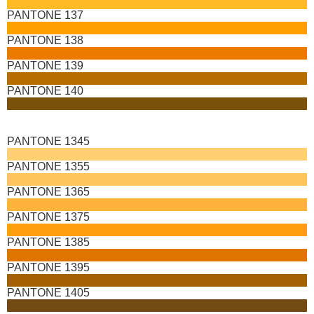
PANTONE 137
PANTONE 138
PANTONE 139
PANTONE 140
PANTONE 1345
PANTONE 1355
PANTONE 1365
PANTONE 1375
PANTONE 1385
PANTONE 1395
PANTONE 1405