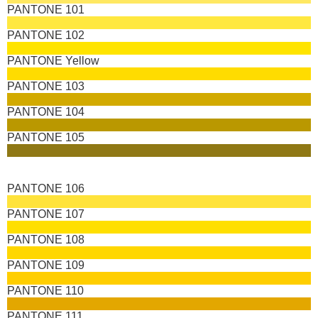
PANTONE 101
PANTONE 102
PANTONE Yellow
PANTONE 103
PANTONE 104
PANTONE 105
PANTONE 106
PANTONE 107
PANTONE 108
PANTONE 109
PANTONE 110
PANTONE 111