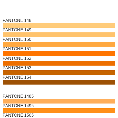
PANTONE 148
PANTONE 149
PANTONE 150
PANTONE 151
PANTONE 152
PANTONE 153
PANTONE 154
PANTONE 1485
PANTONE 1495
PANTONE 1505