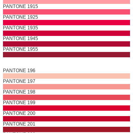
PANTONE 1915
PANTONE 1925
PANTONE 1935
PANTONE 1945
PANTONE 1955
PANTONE 196
PANTONE 197
PANTONE 198
PANTONE 199
PANTONE 200
PANTONE 201