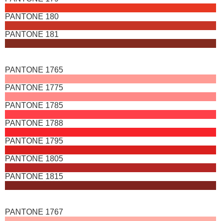
PANTONE 180
PANTONE 181
PANTONE 1765
PANTONE 1775
PANTONE 1785
PANTONE 1788
PANTONE 1795
PANTONE 1805
PANTONE 1815
PANTONE 1767