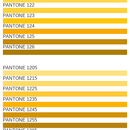
PANTONE 122
PANTONE 123
PANTONE 124
PANTONE 125
PANTONE 126
PANTONE 1205
PANTONE 1215
PANTONE 1225
PANTONE 1235
PANTONE 1245
PANTONE 1255