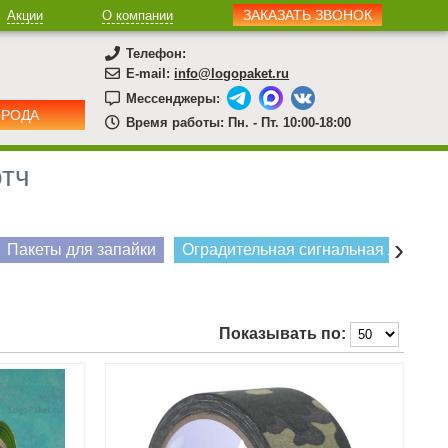
ЗАКАЗАТЬ ЗВОНОК
Акции
О компании
Телефон:
E-mail:
info@logopaket.ru
Мессенджеры:
ОРОДА
Время работы: Пн. - Пт. 10:00-18:00
отч
›
Пакеты для запайки
Оградительная сигнальная лента
Показывать по: