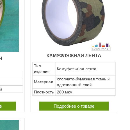
КАМУФЛЯЖНАЯ ЛЕНТА
Ч
Тип
Камуфляжная лента
изделия
хлопчато-бумажная ткань и
Материал
адгезионный слой
й
Плотность
280 мкм
е
Подробнее о товаре