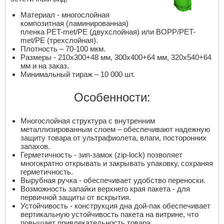
Материал - многослойная
композитная (ламинированная)
пленка PET-met/PE (двухслойная) или BOPP/PET-
met/PE (трехслойная).
Плотность – 70-100 мкм.
Размеры - 210х300+48 мм, 300х400+64 мм, 320х540+64
мм и на заказ.
Минимальный тираж – 10 000 шт.
Особенности:
Многослойная структура с внутренним
металлизированным слоем – обеспечивают надежную
защиту товара от ультрафиолета, влаги, посторонних
запахов.
Герметичность - зип-замок (zip-lock) позволяет
многократно открывать и закрывать упаковку, сохраняя
герметичность.
Вырубная ручка - обеспечивает удобство переноски.
Возможность запайки верхнего края пакета - для
первичной защиты от вскрытия.
Устойчивость - конструкция дна дой-пак обеспечивает
вертикальную устойчивость пакета на витрине, что
повышает привлекательность товара.