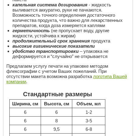
капельная система дозирования
- жидкость
выливается аккуратно, руки не пачкаются.
Возможность точного определения достаточного
количества продукта, что важно для лекарственных
препаратов, когда доза измеряется каплями
герметичность
(не пропускает воду, другие
жидкости, устойчива к жирам)
продолжительный срок хранения
продукта
высокие гигиенические показатели
удобство транспортировки
– упаковка не
деформируется и “случайно” не открывается
Предлагаем услугу печати на упаковке методом
флексографии с учетом Ваших пожеланий. При
отсутствии макета возможна разработка
логотипа Вашей
компании
.
Стандартные размеры
Ширина, см
Высота, см
Объем, мл
6
6
1-2
6
8
3-5
6
9,5
6-8