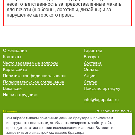
несет ответственность за предоставленные макеты
для печати (шаблоны, логотипы, дизайны) и за
нарушение авторского права.
О компании
Гарантии
Контакты
Возврат
Часто задаваемые вопросы
Доставка
Карта сайта
Оплата
Политика конфиденциальности
Акции
Пользовательское соглашение
Статьи
Вакансии
Поиск по артикулу
Наши сотрудники
info@logopaket.ru
Москва
+7 (499) 550-50-74
Санкт-Петербург
+7 (812) 678-99-38
Мы обрабатываем локальные данные браузера и применяем
инструменты аналитики, чтобы оптимизировать работу сайта,
Нижний Новгород
+7 (831) 435-16-76
проводить статистические исследования и анализ. Вы можете
Белгород
+7 (4722) 25-70-76
запретить это в настройках вашего браузера.