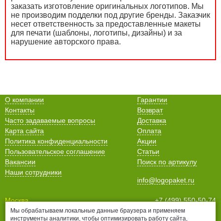
заказать изготовление оригинальных логотипов. Мы
не производим подделки под другие бренды. Заказчик
несет ответственность за предоставленные макеты
для печати (шаблоны, логотипы, дизайны) и за
нарушение авторского права.
О компании
Гарантии
Контакты
Возврат
Часто задаваемые вопросы
Доставка
Карта сайта
Оплата
Политика конфиденциальности
Акции
Пользовательское соглашение
Статьи
Вакансии
Поиск по артикулу
Наши сотрудники
info@logopaket.ru
Москва
+7 (499) 550-50-74
Мы обрабатываем локальные данные браузера и применяем
Санкт-Петербург
+7 (812) 678-99-38
инструменты аналитики, чтобы оптимизировать работу сайта,