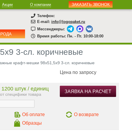
ЗАКАЗАТЬ ЗВОНОК
Акции
О компании
Телефон:
E-mail:
info@logopaket.ru
Мессенджеры:
ОРОДА
Время работы: Пн. - Пт. 10:00-18:00
5х9 3-сл. коричневые
ажные крафт-мешки 98х51,5х9 3-сл. коричневые
Цена по запросу
 1200 штук / единиц
ЗАЯВКА НА РАСЧЕТ
 от специфики товара
Об оплате
О возврате
Образцы