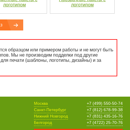
логотипом
логотипом
з
ся образцом или примером работы и не могут быть
ипов. Мы не производим подделки под другие
для печати (шаблоны, логотипы, дизайны) и за
Москва
+7 (499) 550-50-74
Санкт-Петербург
+7 (812) 678-99-38
Нижний Новгород
+7 (831) 435-16-76
Белгород
+7 (4722) 25-70-76