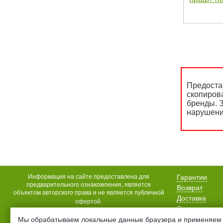
Предоста
скопиров
бренды. З
нарушени
Информация на сайте предоставлена для
Гарантии
предварительного ознакомления, является
Возврат
объектом авторского права и не является публичной
Доставка
офертой.
Оплата
Акции
Мы обрабатываем локальные данные браузера и применяем 