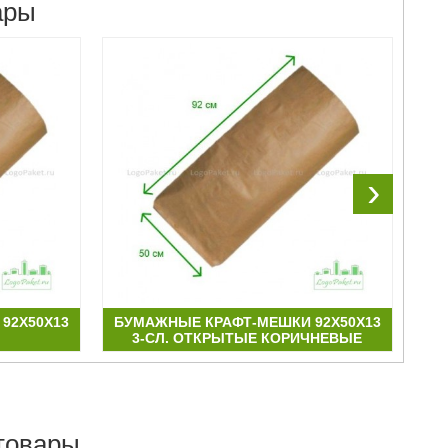
ары
›
92Х50Х13
БУМАЖНЫЕ КРАФТ-МЕШКИ 92Х50Х13
БУ
3-СЛ. ОТКРЫТЫЕ КОРИЧНЕВЫЕ
товары