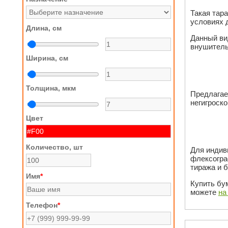
Такая тар
условиях 
Длина, см
Данный ви
внушитель
Ширина, см
Толщина, мкм
Предлагае
негигроск
Цвет
Количество, шт
Для индив
флексогра
тиража и 
Имя
*
Купить бу
можете
на
Телефон
*