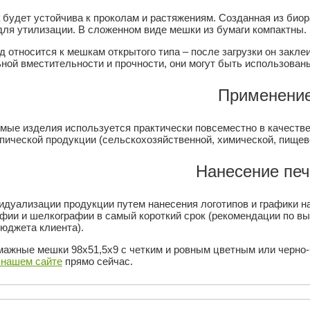
а будет устойчива к проколам и растяжениям. Созданная из био
для утилизации. В сложенном виде мешки из бумаги компактны.
д относится к мешкам открытого типа – после загрузки он закле
ной вместительности и прочности, они могут быть использован
Применени
мые изделия используется практически повсеместно в качеств
опической продукции (сельскохозяйственной, химической, пищев
Нанесение печ
идуализации продукции путем нанесения логотипов и графики 
фии и шелкографии в самый короткий срок (рекомендации по выб
бюджета клиента).
мажные мешки 98х51,5х9 с четким и ровным цветным или черно-
 нашем сайте
прямо сейчас.