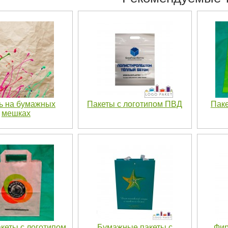
ь на бумажных
Пакеты с логотипом ПВД
Паке
мешках
кеты с логотипом
Бумажные пакеты с
Фир