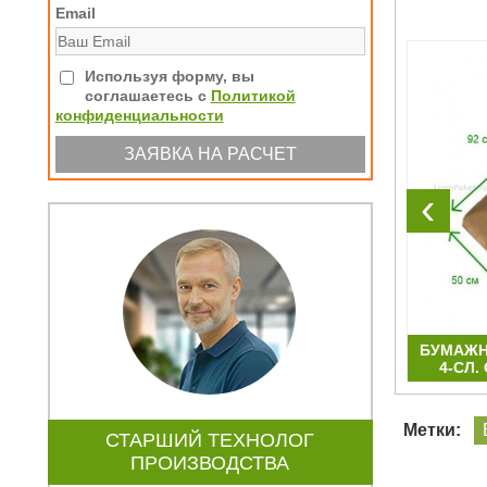
Email
Используя форму, вы
соглашаетесь с
Политикой
конфиденциальности
‹
3
БУМАЖНЫЕ КРАФТ-МЕШКИ 84Х50Х13
БУМАЖН
3-СЛ. НМ ЗАКРЫТЫЕ
4-СЛ
Метки:
СТАРШИЙ ТЕХНОЛОГ
ПРОИЗВОДСТВА