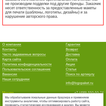
не производим подделки под другие бренды. Заказчик
несет ответственность за предоставленные макеты
для печати (шаблоны, логотипы, дизайны) и за
нарушение авторского права.
О компании
Гарантии
Контакты
Возврат
Часто задаваемые вопросы
Доставка
Карта сайта
Оплата
Политика конфиденциальности
Акции
Пользовательское соглашение
Статьи
Вакансии
Поиск по артикулу
Наши сотрудники
info@logopaket.ru
Москва
+7 (499) 550-50-74
Мы обрабатываем локальные данные браузера и применяем
Санкт-Петербург
+7 (812) 678-99-38
инструменты аналитики, чтобы оптимизировать работу сайта,
Нижний Новгород
+7 (831) 435-16-76
проводить статистические исследования и анализ. Вы можете