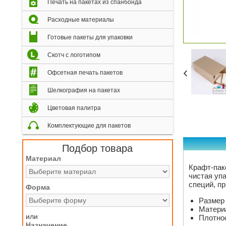
Печать на пакетах из спанбонда
Расходные материалы
Готовые пакеты для упаковки
Скотч с логотипом
‹
Офсетная печать пакетов
Шелкография на пакетах
Цветовая палитра
Комплектующие для пакетов
Подбор товара
Материал
Крафт-па
чистая уп
специй, п
Форма
Размер 
Матери
или
Плотнос
Назначение