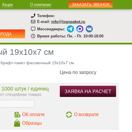
ЗАКАЗАТЬ ЗВОНОК
Акции
О компании
Телефон:
E-mail:
info@logopaket.ru
Мессенджеры:
ОРОДА
Время работы: Пн. - Пт. 10:00-18:00
ый 19х10х7 см
Крафт-пакет фасовочный 19х10х7 см
Цена по запросу
 1000 штук / единиц
ЗАЯВКА НА РАСЧЕТ
 от специфики товара
Об оплате
О возврате
Образцы