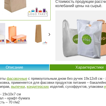
Стоимость продукции рассчи
колебаний цены на сырьё.
›
Описание
Характеристики
кеты
фасовочные
с прямоугольным дном без ручек 19х12х8 см - 
аковка, применяется для фасовки продуктов питания – бакалейн
риправ,
выпечки
,
кондитерских
изделий, сухофруктов, упаковки
е
- 19х10х7 см
ал – крафт-бумага
ть – 70 г/м2