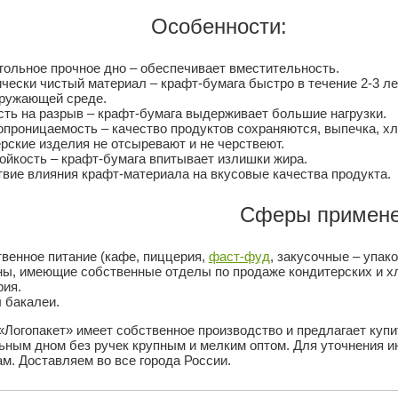
Особенности:
ольное прочное дно – обеспечивает вместительность.
чески чистый материал – крафт-бумага быстро в течение 2-3 лет
кружающей среде.
ть на разрыв – крафт-бумага выдерживает большие нагрузки.
проницаемость – качество продуктов сохраняются, выпечка, х
рские изделия не отсыревают и не черствеют.
йкость – крафт-бумага впитывает излишки жира.
вие влияния крафт-материала на вкусовые качества продукта.
Сферы примене
венное питание (кафе, пиццерия,
фаст-фуд
, закусочные – упак
ны, имеющие собственные отделы по продаже кондитерских и х
рия.
 бакалеи.
«Логопакет» имеет собственное производство и предлагает куп
ьным дном без ручек крупным и мелким оптом. Для уточнения 
м. Доставляем во все города России.