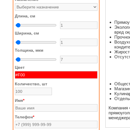
Длина, см
Прямоуг
Экологи
вред о
Ширина, см
Прочнос
Воздухо
кондите
Толщина, мкм
Жиросто
Отсутст
Цвет
Общест
Количество, шт
Магази
Кулина
Отделы
Имя
*
Компания 
прямоугол
Телефон
*
менеджера