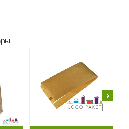
ары
›