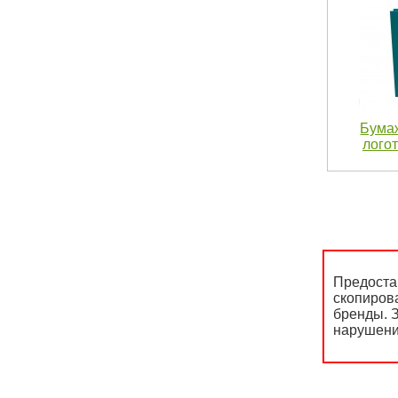
Бума
логот
Предоста
скопиров
бренды. З
нарушени