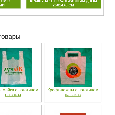
 СМ С
КРАФТ-ПАКЕТ С V-ОБРАЗНЫМ ДНОМ
КР
МИ
25Х14Х6 СМ
товары
ы майка с логотипом
Крафт-пакеты с логотипом
на заказ
на заказ