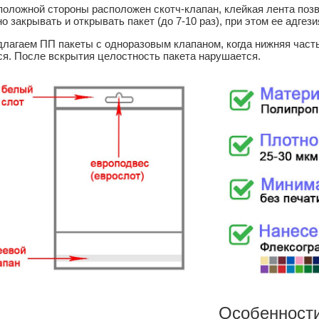
положной стороны расположен скотч-клапан, клейкая лента поз
о закрывать и открывать пакет (до 7-10 раз), при этом ее адгез
длагаем ПП пакеты с одноразовым клапаном, когда нижняя част
ся. После вскрытия целостность пакета нарушается.
Особенности