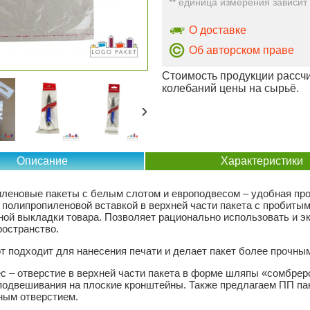
** единица измерения зависит
О доставке
Об авторском праве
Стоимость продукции рассчи
колебаний цены на сырьё.
›
Описание
Характеристики
леновые пакеты с белым слотом и европодвесом – удобная про
 полипропиленовой вставкой в верхней части пакета с пробиты
ной выкладки товара. Позволяет рационально использовать и э
ространство.
т подходит для нанесения печати и делает пакет более прочны
с – отверстие в верхней части пакета в форме шляпы «сомбрер
подвешивания на плоские кронштейны. Также предлагаем ПП па
ным отверстием.