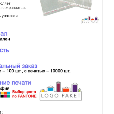
воляет
ия сохраняется.
ь упаковки
: