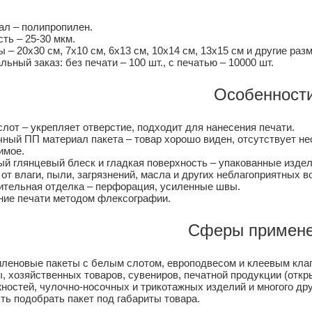
ал – полипропилен.
ть – 25-30 мкм.
 – 20х30 см, 7х10 см, 6х13 см, 10х14 см, 13х15 см и другие разм
ьный заказ: без печати – 100 шт., с печатью – 10000 шт.
Особенности
лот – укрепляет отверстие, подходит для нанесения печати.
ный ПП материал пакета – товар хорошо виден, отсутствует не
имое.
й глянцевый блеск и гладкая поверхность – упакованные изде
от влаги, пыли, загрязнений, масла и других неблагоприятных в
ительная отделка – перфорация, усиленные швы.
ние печати методом флексографии.
Сферы примене
леновые пакеты с белым слотом, европодвесом и клеевым клап
, хозяйственных товаров, сувениров, печатной продукции (откры
ностей, чулочно-носочных и трикотажных изделий и многого др
ть подобрать пакет под габариты товара.