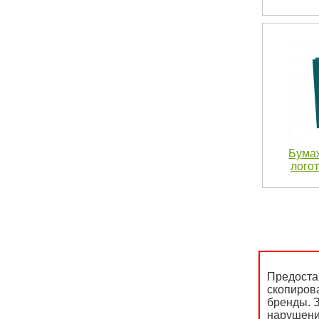
Бума
логот
Предоста
скопиров
бренды. З
нарушени