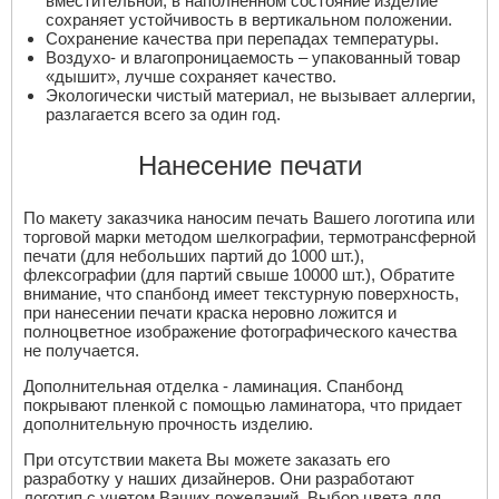
вместительной, в наполненном состояние изделие
сохраняет устойчивость в вертикальном положении.
Сохранение качества при перепадах температуры.
Воздухо- и влагопроницаемость – упакованный товар
«дышит», лучше сохраняет качество.
Экологически чистый материал, не вызывает аллергии,
разлагается всего за один год.
Нанесение печати
По макету заказчика наносим печать Вашего логотипа или
торговой марки методом шелкографии, термотрансферной
печати (для небольших партий до 1000 шт.),
флексографии (для партий свыше 10000 шт.), Обратите
внимание, что спанбонд имеет текстурную поверхность,
при нанесении печати краска неровно ложится и
полноцветное изображение фотографического качества
не получается.
Дополнительная отделка - ламинация. Спанбонд
покрывают пленкой с помощью ламинатора, что придает
дополнительную прочность изделию.
При отсутствии макета Вы можете заказать его
разработку у наших дизайнеров. Они разработают
логотип с учетом Ваших пожеланий. Выбор цвета для