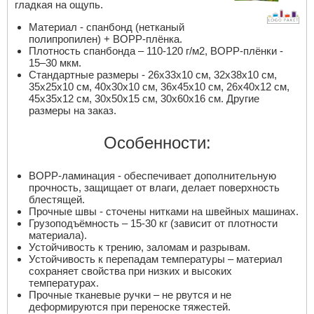
гладкая на ощупь.
Материал - спанбонд (нетканый
полипропилен) + BOPP-плёнка.
Плотность спанбонда – 110-120 г/м2, BOPP-плёнки -
15–30 мкм.
Стандартные размеры - 26х33х10 см, 32х38х10 см,
35х25х10 см, 40х30х10 см, 36х45х10 см, 26х40х12 см,
45х35х12 см, 30х50х15 см, 30х60х16 см. Другие
размеры на заказ.
Особенности:
BOPP-ламинация - обеспечивает дополнительную
прочность, защищает от влаги, делает поверхность
блестящей.
Прочные швы - сточены нитками на швейных машинах.
Грузоподъёмность – 15-30 кг (зависит от плотности
материала).
Устойчивость к трению, заломам и разрывам.
Устойчивость к перепадам температуры – материал
сохраняет свойства при низких и высоких
температурах.
Прочные тканевые ручки – не рвутся и не
деформируются при переноске тяжестей.