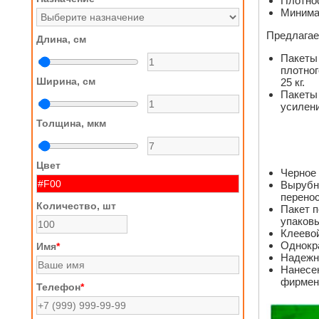
Плотнос
Минимал
Предлагае
Длина, см
Пакеты 
плотног
Ширина, см
25 кг.
Пакеты 
усилени
Толщина, мкм
Цвет
Черное 
Вырубна
перенос
Количество, шт
Пакет п
упаков
Клеевой
Однокра
Имя
*
Надежна
Нанесен
фирмен
Телефон
*