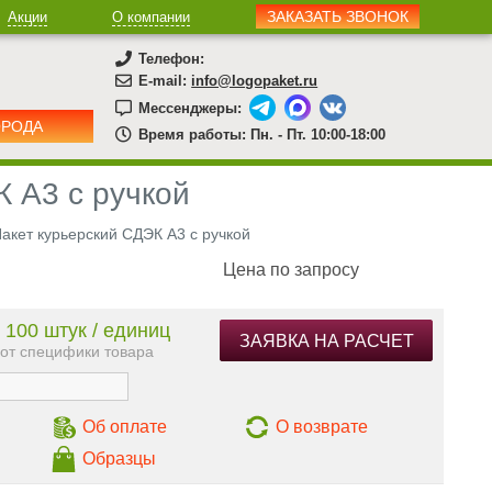
ЗАКАЗАТЬ ЗВОНОК
Акции
О компании
Телефон:
E-mail:
info@logopaket.ru
Мессенджеры:
ОРОДА
Время работы: Пн. - Пт. 10:00-18:00
К А3 с ручкой
акет курьерский СДЭК А3 с ручкой
Цена по запросу
 100 штук / единиц
ЗАЯВКА НА РАСЧЕТ
 от специфики товара
Об оплате
О возврате
Образцы