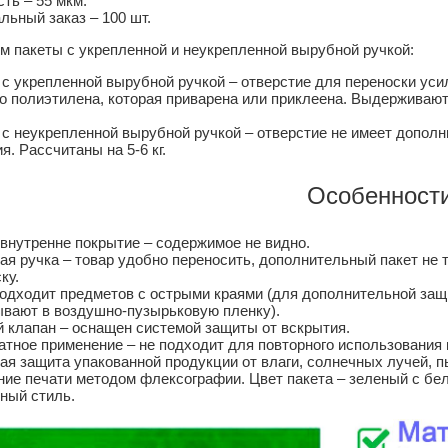
ть – 55 мкм.
ьный заказ – 100 шт.
м пакеты с укрепленной и неукрепленной вырубной ручкой:
с укрепленной вырубной ручкой – отверстие для переноски уси
о полиэтилена, которая приварена или приклеена. Выдерживают 
с неукрепленной вырубной ручкой – отверстие не имеет дополн
я. Рассчитаны на 5-6 кг.
Особенности
внутренне покрытие – содержимое не видно.
я ручка – товар удобно переносить, дополнительный пакет не т
ку.
одходит предметов с острыми краями (для дополнительной защ
ывают в воздушно-пузырьковую пленку).
 клапан – оснащен системой защиты от вскрытия.
тное применение – не подходит для повторного использования 
я защита упакованной продукции от влаги, солнечных лучей, пы
ие печати методом флексографии. Цвет пакета – зеленый с бе
ный стиль.