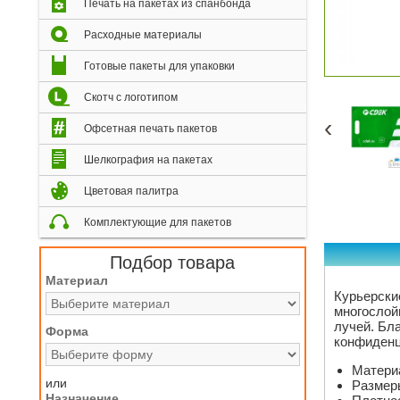
Печать на пакетах из спанбонда
Расходные материалы
Готовые пакеты для упаковки
Скотч с логотипом
‹
Офсетная печать пакетов
Шелкография на пакетах
Цветовая палитра
Комплектующие для пакетов
Подбор товара
Материал
Курьерски
многослой
лучей. Бл
Форма
конфиденц
Материа
или
Размеры
Назначение