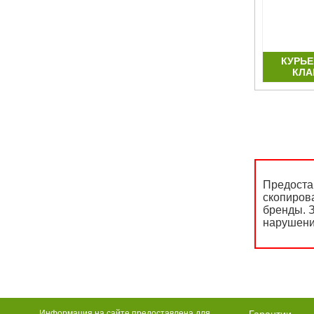
 ММ
КУРЬЕРСКИЕ ПАКЕТЫ 500Х500 ММ
КУРЬЕ
КЛА
Предоста
скопиров
бренды. З
нарушени
Информация на сайте предоставлена для