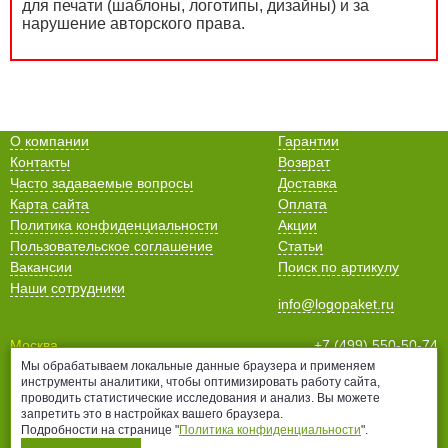
для печати (шаблоны, логотипы, дизайны) и за
нарушение авторского права.
О компании
Гарантии
Контакты
Возврат
Часто задаваемые вопросы
Доставка
Карта сайта
Оплата
Политика конфиденциальности
Акции
Пользовательское соглашение
Статьи
Вакансии
Поиск по артикулу
Наши сотрудники
info@logopaket.ru
Москва
+7 (499) 550-50-74
Мы обрабатываем локальные данные браузера и применяем
Санкт-Петербург
+7 (812) 678-99-38
инструменты аналитики, чтобы оптимизировать работу сайта,
Нижний Новгород
+7 (831) 435-16-76
проводить статистические исследования и анализ. Вы можете
Белгород
+7 (4722) 25-70-76
запретить это в настройках вашего браузера.
Подробности на странице "
Политика конфиденциальности
".