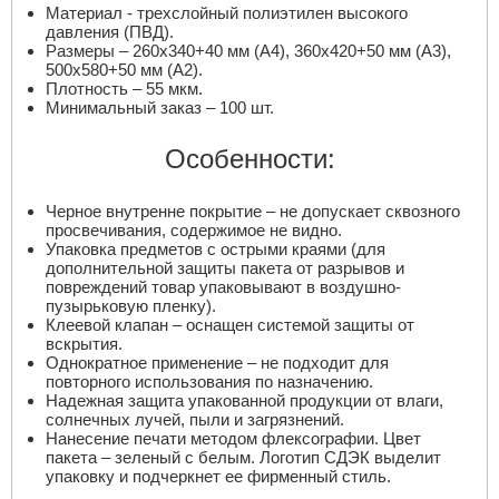
Материал - трехслойный полиэтилен высокого
давления (ПВД).
Размеры – 260х340+40 мм (А4), 360х420+50 мм (А3),
500х580+50 мм (А2).
Плотность – 55 мкм.
Минимальный заказ – 100 шт.
Особенности:
Черное внутренне покрытие – не допускает сквозного
просвечивания, содержимое не видно.
Упаковка предметов с острыми краями (для
дополнительной защиты пакета от разрывов и
повреждений товар упаковывают в воздушно-
пузырьковую пленку).
Клеевой клапан – оснащен системой защиты от
вскрытия.
Однократное применение – не подходит для
повторного использования по назначению.
Надежная защита упакованной продукции от влаги,
солнечных лучей, пыли и загрязнений.
Нанесение печати методом флексографии. Цвет
пакета – зеленый с белым. Логотип СДЭК выделит
упаковку и подчеркнет ее фирменный стиль.