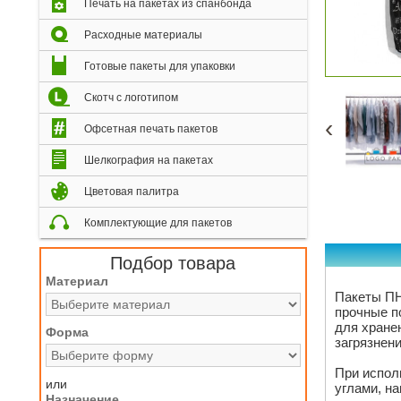
Печать на пакетах из спанбонда
Расходные материалы
Готовые пакеты для упаковки
Скотч с логотипом
‹
Офсетная печать пакетов
Шелкография на пакетах
Цветовая палитра
Комплектующие для пакетов
Подбор товара
Материал
Пакеты ПН
прочные п
для хране
Форма
загрязнен
При испол
или
углами, на
Назначение