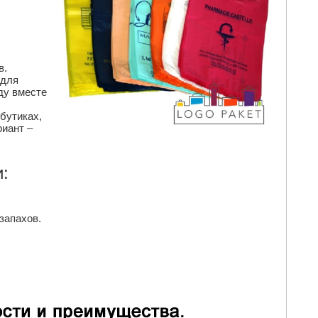
в.
 для
ду вместе
бутиках,
риант –
:
запахов.