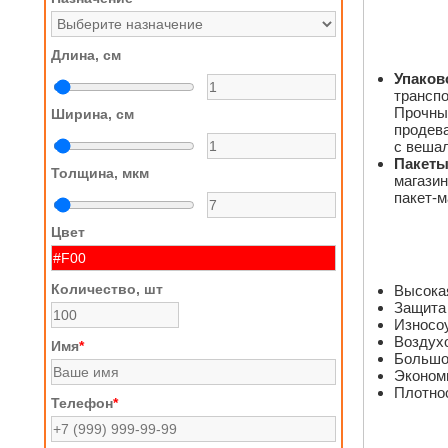
Длина, см
Упаков
транспо
Прочны
Ширина, см
продев
с вешал
Пакеты
Толщина, мкм
магазин
пакет-м
Цвет
Количество, шт
Высокая
Защита 
Износоу
Воздух
Имя
*
Большо
Эконом
Плотнос
Телефон
*