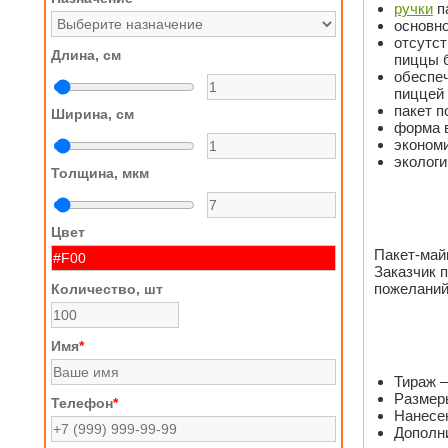
ручки
п
основно
отсутст
Длина, см
пиццы б
обеспеч
пиццей 
пакет п
Ширина, см
форма в
экономи
экологи
Толщина, мкм
Цвет
Пакет-май
Заказчик 
пожеланий
Количество, шт
Имя
*
Тираж –
Размеры
Телефон
*
Нанесен
Дополн