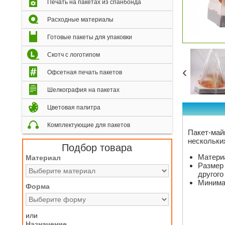
Печать на пакетах из спанбонда
Расходные материалы
Готовые пакеты для упаковки
Скотч с логотипом
‹
Офсетная печать пакетов
Шелкография на пакетах
Цветовая палитра
Комплектующие для пакетов
Пакет-май
нескольких
Подбор товара
Матери
Материал
Размер 
другого
Минимал
Форма
или
Назначение