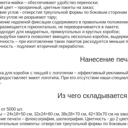
акета-майки – обеспечивают удобство переноски;
й цвет – прозрачный, цветные пакеты на заказ;
вие углов - отверстия треугольной формы по боковым сторонам 
ез углов не разрывают тару;
ение надежной фиксации содержимого в правильном положении,
размещается горизонтально, не переворачивается в пакете;
одходит для квадратных, прямоугольных и круглых коробок;
ырубки пакета позволяет вмещать несколько коробок, выдержи
чность – при изготовлении таких пакетов расходуется меньше 
чность - подлежит вторичной переработке.
Нанесение печ
ка для коробок с пиццей с логотипом – эффективный рекламный
предоставляет макет логотипа. При его отсутствии наши специа
.
Из чего складывается
 от 5000 шт.
 – 24х18+50 см, 32х24+60 см, 38х28+70 см, 42+30х70 см на зака
ие печати – флексография, шелкография. Цветность - до 2 цвет
ительные элементы: отверстия треугольной формы по боковым 