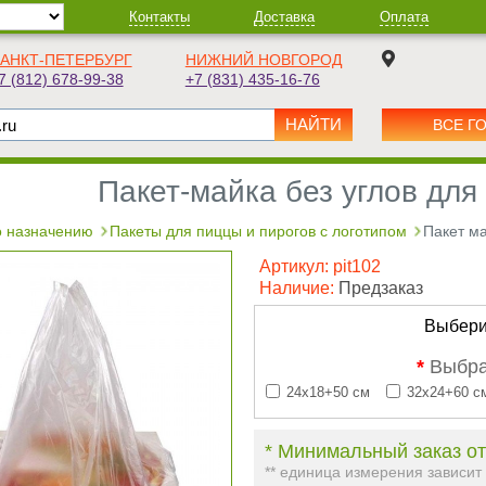
Контакты
Доставка
Оплата
АНКТ-ПЕТЕРБУРГ
НИЖНИЙ НОВГОРОД
7 (812) 678-99-38
+7 (831) 435-16-76
ВСЕ Г
Пакет-майка без углов для
 назначению
Пакеты для пиццы и пирогов с логотипом
Пакет ма
Артикул:
pit102
Наличие:
Предзаказ
Выбери
*
Выбра
24х18+50 см
32х24+60 с
* Минимальный заказ от
** единица измерения зависит