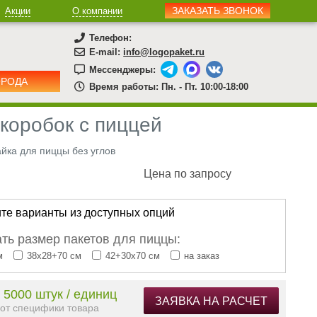
ЗАКАЗАТЬ ЗВОНОК
Акции
О компании
Телефон:
E-mail:
info@logopaket.ru
Мессенджеры:
ОРОДА
Время работы: Пн. - Пт. 10:00-18:00
 коробок с пиццей
йка для пиццы без углов
Цена по запросу
те варианты из доступных опций
ть размер пакетов для пиццы:
м
38х28+70 см
42+30х70 см
на заказ
 5000 штук / единиц
ЗАЯВКА НА РАСЧЕТ
 от специфики товара