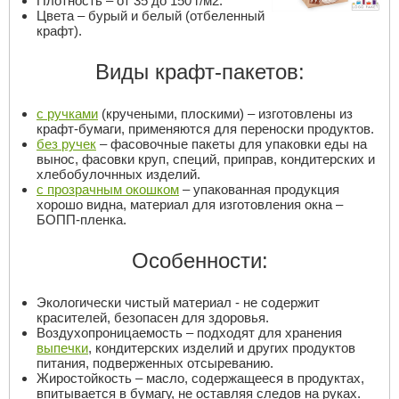
Плотность – от 35 до 150 г/м2.
Цвета – бурый и белый (отбеленный
крафт).
Виды крафт-пакетов:
с ручками
(кручеными, плоскими) – изготовлены из
крафт-бумаги, применяются для переноски продуктов.
без ручек
– фасовочные пакеты для упаковки еды на
вынос, фасовки круп, специй, приправ, кондитерских и
хлебобулочнных изделий.
с прозрачным окошком
– упакованная продукция
хорошо видна, материал для изготовления окна –
БОПП-пленка.
Особенности:
Экологически чистый материал - не содержит
красителей, безопасен для здоровья.
Воздухопроницаемость – подходят для хранения
выпечки
, кондитерских изделий и других продуктов
питания, подверженных отсыреванию.
Жиростойкость – масло, содержащееся в продуктах,
впитывается в бумагу, не оставляя следов на руках.