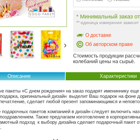
* Минимальный заказ от
** единица измерения зависит
О доставке
›
Об авторском праве
Стоимость продукции рассчи
колебаний цены на сырьё.
Описание
Характеристики
е пакеты «С днем рождения» на заказ подарят имениннику ещ
 подарка, оригинальный дизайн выделит Ваш подарок на фоне д
печатление, сделает любой презент запоминающимся и неповт
е подарочных пакетов компанией в дизайн следует включить наз
 поздравлением. Также предлагаем изготовление в корпоративн
амотный подход к выбору дизайна сделает подарочный пакет 
.