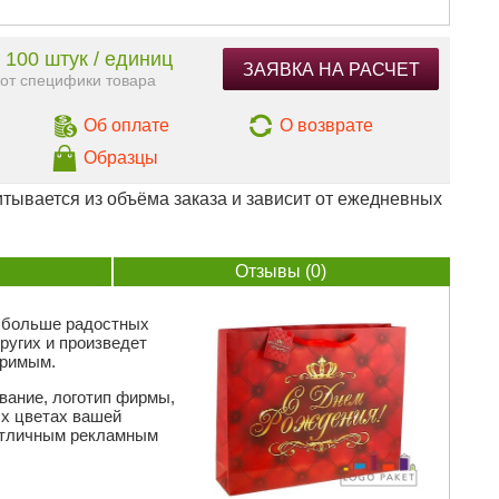
 100 штук / единиц
ЗАЯВКА НА РАСЧЕТ
 от специфики товара
Об оплате
О возврате
Образцы
тывается из объёма заказа и зависит от ежедневных
Отзывы (0)
е больше радостных
ругих и произведет
оримым.
вание, логотип фирмы,
ых цветах вашей
отличным рекламным