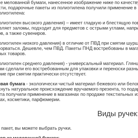
 мелованной бумаги, нанесенное изображение ниже по качеству
ти, подарочные пакеты из полиэтилена получили применение в 
олиэтилена:
олиэтилен высокого давления) – имеет гладкую и блестящую по
вляет заломы, подходит для предметов с острыми углами, напр
в, а также сувениров.
олиэтилен низкого давления) в отличие от ПВД при смятии шурши
орваться. Дешевле, чем ПВД. Пакеты ПНД востребованы в мага
ых товаров.
олиэтилен среднего давления) - универсальный материал. Глянц
м сделали его востребованным для упаковки и переноски разных
е при смятии практически отсутствует.
вая бумага
- экологически чистый материал бежевого или бело
нуть натуральное происхождение вручаемого презента, то под
та получили применение в магазинах по продаже текстильных и
ах, косметики, парфюмерии.
Виды ручек
 пакет, вы можете выбрать ручки.
ов из мелованной бумаги: