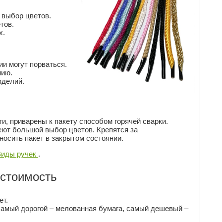
 выбор цветов.
тов.
х.
ии могут порваться.
нию.
зделий.
и, приварены к пакету способом горячей сварки.
еют большой выбор цветов. Крепятся за
носить пакет в закрытом состоянии.
Виды ручек
.
 стоимость
ет.
самый дорогой – мелованная бумага, самый дешевый –