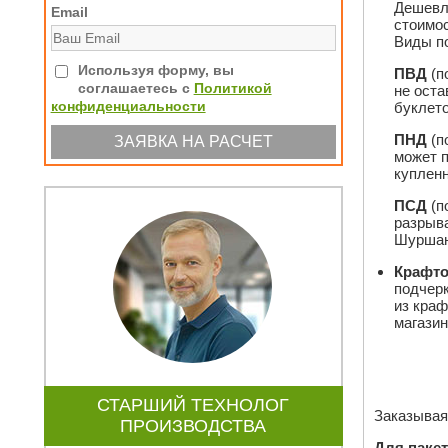
Дешевле
Email
стоимос
Виды п
Используя форму, вы
ПВД
(п
соглашаетесь с
Политикой
не оста
конфиденциальности
буклето
ПНД
(п
может п
купленн
ПСД
(п
разрыва
Шуршани
Крафто
подчерк
из краф
магазин
СТАРШИЙ ТЕХНОЛОГ
Заказывая
ПРОИЗВОДСТВА
Для пакет