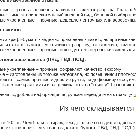
чные – прочные, люверсы защищают пакет от разрыва, большой
ные – имеют привлекательный внешний вид, большой выбор цве
ые укрепленные – прочные, дешевле ленточных или веревочны
-пакетов:
 из крафт-бумаги - надежно приклеены к пакету, но при намокан
е из крафт-бумаги – устойчивы к разрыву, растяжению, намока
ые укрепленные – прочные, подходят для переноски тяжелых и
этиленовых пакетов (ПНД, ПВД, ПСД):
е укрепленные – прочные, сохраняют качество и форму.
е – изготовлены из того же материала, но повышенной плотност
овые – самые прочные и дорогие ручки, не деформируются, им
положные края сумки и защёлкиваются на "клипсу". Позволяют 
ения подробной информации по ручкам перейдите на страницу
Из чего складывается
 от 100 шт. Чем больше тираж, тем дешевле обходится один пак
л изготовления – мелованная, крафт-бумага, ПВД, ПНД, ПСД (