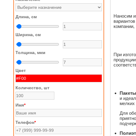
Наносим и
Длина, см
варианто
компании,
Ширина, см
Толщина, мкм
При изгот
продукции 
соответст
Цвет
Количество, шт
Пакеты
и идеа
мелких 
Имя
*
Для обе
приятно
Телефон
*
подчерк
Полиэт