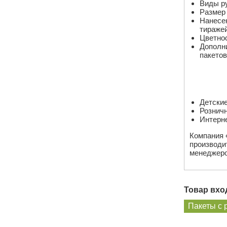
Виды ру
Размер 
Нанесен
тиражей
Цветнос
Дополни
пакетов
Детские
Розничн
Интерне
Компания 
производи
менеджеро
Товар вход
Пакеты с 