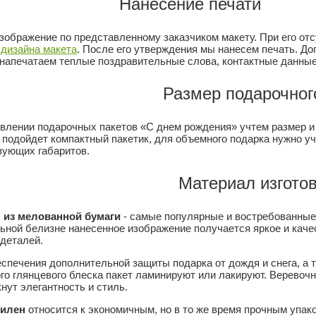
Нанесение печати
зображение по представленному заказчиком макету. При его от
в
дизайна макета
. После его утверждения мы нанесем печать. Д
 напечатаем теплые поздравительные слова, контактные данные
Размер подарочног
овлении подарочных пакетов «С днем рождения» учтем размер и
подойдет компактный пакетик, для объемного подарка нужно уче
вующих габаритов.
Материал изгото
 из мелованной бумаги
- самые популярные и востребованные 
льной белизне
нанесенное изображение получается яркое и каче
деталей.
спечения дополнительной защиты подарка от дождя и снега, а 
го глянцевого блеска пакет ламинируют или лакируют. Веревоч
нут элегантность и стиль.
илен
относится к экономичным, но в то же время прочным упа