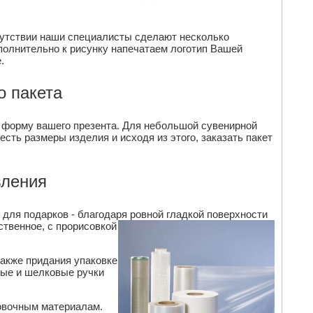
сутствии наши специалисты сделают несколько
ополнительно к рисунку напечатаем логотип Вашей
.
о пакета
 форму вашего презента. Для небольшой сувенирной
сть размеры изделия и исходя из этого, заказать пакет
вления
для подарков - благодаря ровной гладкой поверхности
ственное, с прорисовкой
также придания упаковке
ные и шелковые ручки
ковочным материалам.