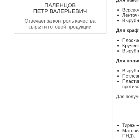
ПАЛЕНЦОВ
Верево
ПЕТР ВАЛЕРЬЕВИЧ
Ленточ
Вырубн
Отвечает за контроль качества
сырья и готовой продукции
Для крафт
Плоские
Кручены
Вырубн
Для поли
Вырубны
Петлевы
Пластик
противо
Для получ
Тираж –
Материа
ПНД).