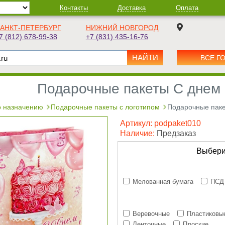
Контакты
Доставка
Оплата
АНКТ-ПЕТЕРБУРГ
НИЖНИЙ НОВГОРОД
7 (812) 678-99-38
+7 (831) 435-16-76
ВСЕ Г
Подарочные пакеты С днем 
 назначению
Подарочные пакеты с логотипом
Подарочные паке
Артикул:
podpaket010
Наличие:
Предзаказ
Выбери
Мелованная бумага
ПСД
Веревочные
Пластиковы
Ленточные
Плоские