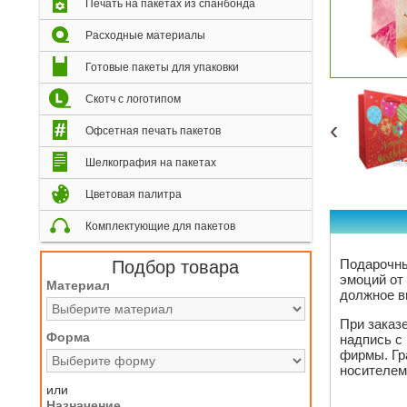
Печать на пакетах из спанбонда
Расходные материалы
Готовые пакеты для упаковки
Скотч с логотипом
‹
Офсетная печать пакетов
Шелкография на пакетах
Цветовая палитра
Комплектующие для пакетов
Подарочны
Подбор товара
эмоций от
Материал
должное в
При заказ
Форма
надпись с
фирмы. Гр
носителем
или
Назначение