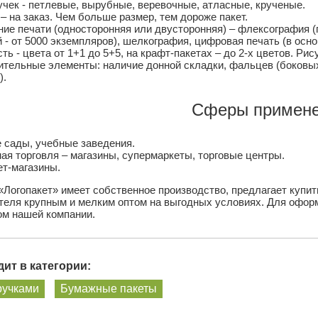
чек - петлевые, вырубные, веревочные, атласные, крученые.
– на заказ. Чем больше размер, тем дороже пакет.
ие печати (односторонняя или двусторонняя) – флексография (
 - от 5000 экземпляров), шелкография, цифровая печать (в осн
ть - цвета от 1+1 до 5+5, на крафт-пакетах – до 2-х цветов. Ри
тельные элементы: наличие донной складки, фальцев (боковых
).
Сферы примене
 сады, учебные заведения.
ая торговля – магазины, супермаркеты, торговые центры.
т-магазины.
«Логопакет» имеет собственное производство, предлагает купит
теля крупным и мелким оптом на выгодных условиях. Для оформ
м нашей компании.
ит в категории:
ручками
Бумажные пакеты