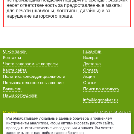
несет ответственность за предоставленные макеты
для печати (шаблоны, логотипы, дизайны) и за
нарушение авторского права.
О компании
Гарантии
Контакты
Возврат
Часто задаваемые вопросы
Доставка
Карта сайта
Оплата
Политика конфиденциальности
Акции
Пользовательское соглашение
Статьи
Вакансии
Поиск по артикулу
Наши сотрудники
info@logopaket.ru
Москва
+7 (499) 550-50-74
Мы обрабатываем локальные данные браузера и применяем
Санкт-Петербург
+7 (812) 678-99-38
инструменты аналитики, чтобы оптимизировать работу сайта,
Нижний Новгород
+7 (831) 435-16-76
проводить статистические исследования и анализ. Вы можете
Белгород
+7 (4722) 25-70-76
запретить это в настройках вашего браузера.