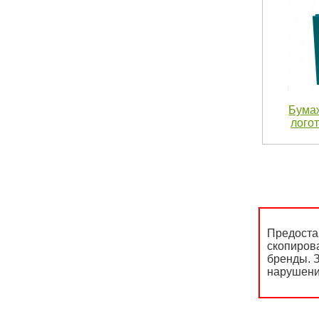
Бума
логот
Предоста
скопиров
бренды. З
нарушени