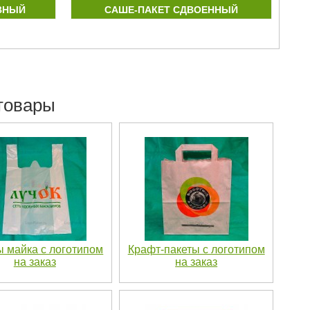
ВНЫЙ
CАШЕ-ПАКЕТ СДВОЕННЫЙ
МА
товары
ы майка с логотипом
Крафт-пакеты с логотипом
на заказ
на заказ