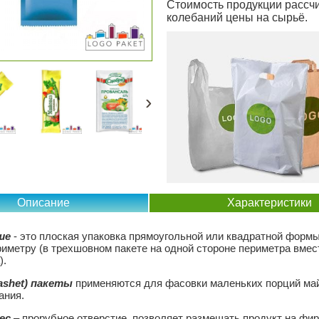
Стоимость продукции рассчи
колебаний цены на сырьё.
›
Описание
Характеристики
ше
- это плоская упаковка прямоугольной или квадратной формы
риметру (в трехшовном пакете на одной стороне периметра вмест
).
ashet) пакеты
применяются для фасовки маленьких порций май
ания.
ес
– прорубное отверстие, позволяет размещать продукт на фи