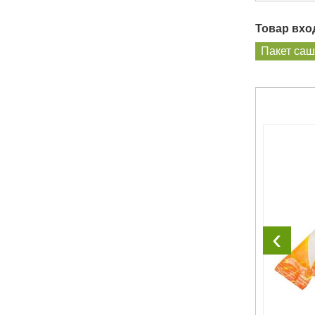
Товар вход
Пакет са
‹