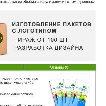
тывается из объёма заказа и зависит от ежедневных
Отзывы (0)
, имеет три или четыре
о шва - место сгиба
онеза однократного
рменных стойках, выделять