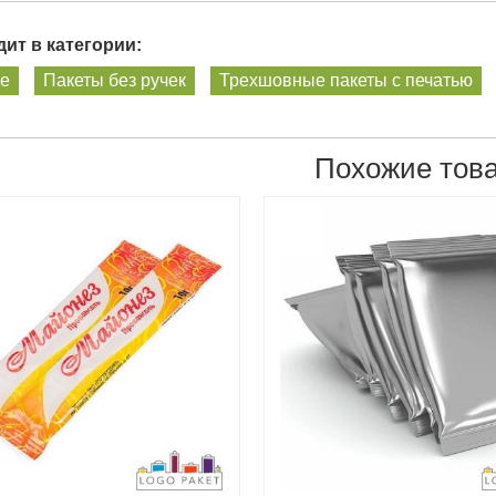
ит в категории:
ше
Пакеты без ручек
Трехшовные пакеты с печатью
Похожие тов