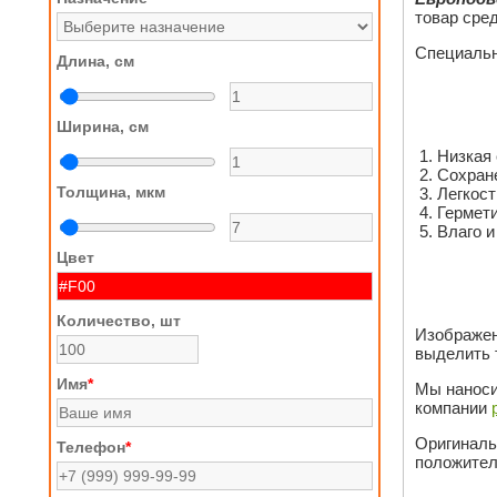
товар сред
Специальн
Длина, см
Ширина, см
Низкая
Сохране
Толщина, мкм
Легкост
Гермети
Влаго 
Цвет
Количество, шт
Изображен
выделить 
Имя
*
Мы наноси
компании
Оригиналь
Телефон
*
положител