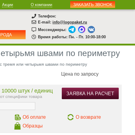
ЗАКАЗАТЬ ЗВОНОК
Акции
О компании
Телефон:
E-mail:
info@logopaket.ru
Мессенджеры:
ОРОДА
Время работы: Пн. - Пт. 10:00-18:00
 четырьмя швами по периметру
 с тремя или четырьмя швами по периметру
Цена по запросу
 10000 штук / единиц
ЗАЯВКА НА РАСЧЕТ
 от специфики товара
Об оплате
О возврате
Образцы