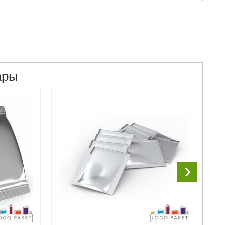
ары
›