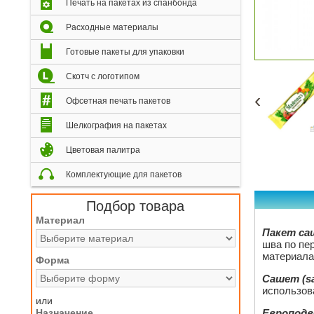
Печать на пакетах из спанбонда
Расходные материалы
Готовые пакеты для упаковки
Скотч с логотипом
‹
Офсетная печать пакетов
Шелкография на пакетах
Цветовая палитра
Комплектующие для пакетов
Подбор товара
Материал
Пакет са
шва по пе
материала
Форма
Сашет (s
использов
или
Назначение
Европодв