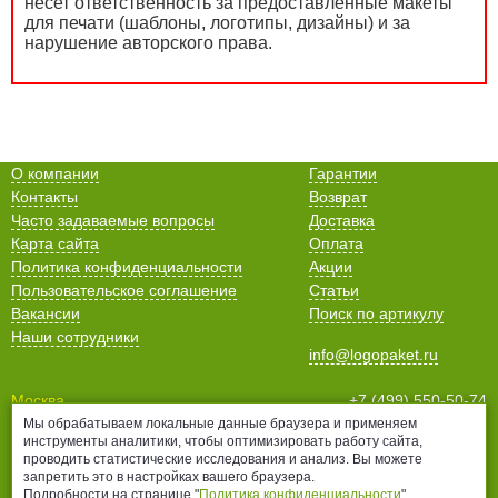
несет ответственность за предоставленные макеты
для печати (шаблоны, логотипы, дизайны) и за
нарушение авторского права.
О компании
Гарантии
Контакты
Возврат
Часто задаваемые вопросы
Доставка
Карта сайта
Оплата
Политика конфиденциальности
Акции
Пользовательское соглашение
Статьи
Вакансии
Поиск по артикулу
Наши сотрудники
info@logopaket.ru
Москва
+7 (499) 550-50-74
Санкт-Петербург
+7 (812) 678-99-38
Мы обрабатываем локальные данные браузера и применяем
инструменты аналитики, чтобы оптимизировать работу сайта,
Нижний Новгород
+7 (831) 435-16-76
проводить статистические исследования и анализ. Вы можете
Белгород
+7 (4722) 25-70-76
запретить это в настройках вашего браузера.
Подробности на странице "
Политика конфиденциальности
".