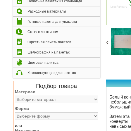
Печать на пакетах из спанбонда
Расходные материалы
Готовые пакеты для упаковки
Скотч с логотипом
‹
Офсетная печать пакетов
Шелкография на пакетах
Цветовая палитра
Комплектующие для пакетов
Подбор товара
Материал
Белый кон
небольших
бумажный 
Форма
Затем эта
конверты.
или
невысыхаю
Назначение