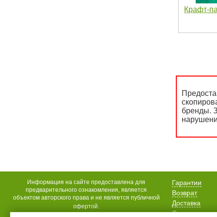
Крафт-па
Предоста
скопиров
бренды. З
нарушени
Информация на сайте предоставлена для
Гарантии
предварительного ознакомления, является
Возврат
объектом авторского права и не является публичной
Доставка
офертой.
Оплата