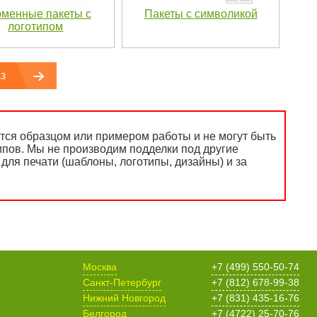
менные пакеты с
Пакеты с символикой
логотипом
з
ся образцом или примером работы и не могут быть
ипов. Мы не производим подделки под другие
для печати (шаблоны, логотипы, дизайны) и за
Москва
+7 (499) 550-50-74
Санкт-Петербург
+7 (812) 678-99-38
Нижний Новгород
+7 (831) 435-16-76
Белгород
+7 (4722) 25-70-76