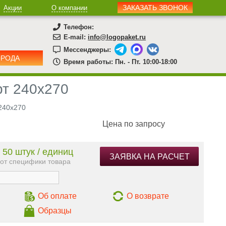
ЗАКАЗАТЬ ЗВОНОК
Акции
О компании
Телефон:
E-mail:
info@logopaket.ru
Мессенджеры:
ОРОДА
Время работы: Пн. - Пт. 10:00-18:00
рт 240х270
240х270
Цена по запросу
 50 штук / единиц
ЗАЯВКА НА РАСЧЕТ
 от специфики товара
Об оплате
О возврате
Образцы