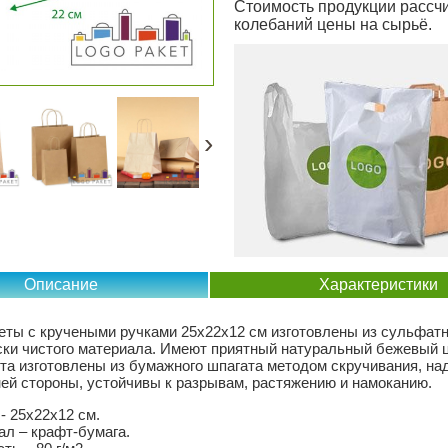
Стоимость продукции рассчи
колебаний цены на сырьё.
›
Описание
Характеристики
еты с кручеными ручками 25х22х12 см изготовлены из сульфат
ски чистого материала. Имеют приятный натуральный бежевый ц
ета изготовлены из бумажного шпагата методом скручивания, н
ней стороны, устойчивы к разрывам, растяжению и намоканию.
- 25х22х12 см.
л – крафт-бумага.