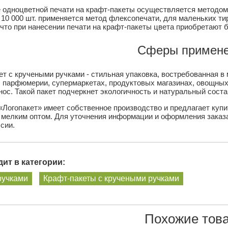
 одноцветной печати на крафт-пакеты осуществляется методо
т 10 000 шт. применяется метод флексопечати, для маленьких т
что при нанесении печати на крафт-пакеты цвета приобретают б
Сферы примене
ет с кручеными ручками - стильная упаковка, востребованная в
, парфюмерии, супермаркетах, продуктовых магазинах, овощных
ос. Такой пакет подчеркнет экологичность и натуральный соста
«Логопакет» имеет собственное производство и предлагает куп
 мелким оптом. Для уточнения информации и оформления заказ
сии.
ит в категории:
ручками
Крафт-пакеты с кручеными ручками
Похожие тов