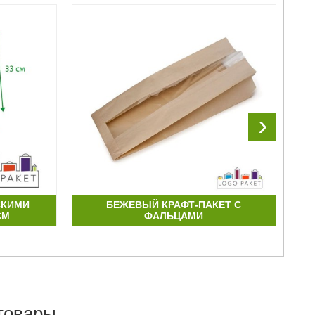
›
СКИМИ
БЕЖЕВЫЙ КРАФТ-ПАКЕТ С
Б
СМ
ФАЛЬЦАМИ
товары