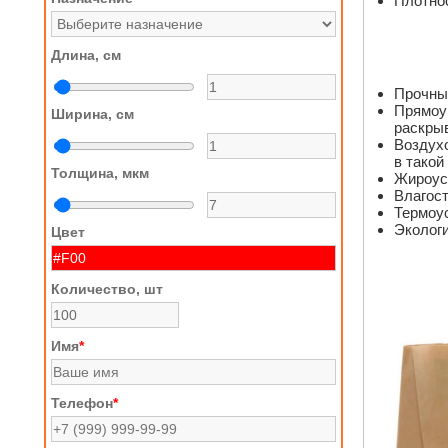
Плотнос
Длина, см
Прочные
Прямоуг
Ширина, см
раскрыв
Воздухо
в такой
Толщина, мкм
Жироуст
Влагост
Термоус
Экологи
Цвет
Количество, шт
Имя
*
Телефон
*