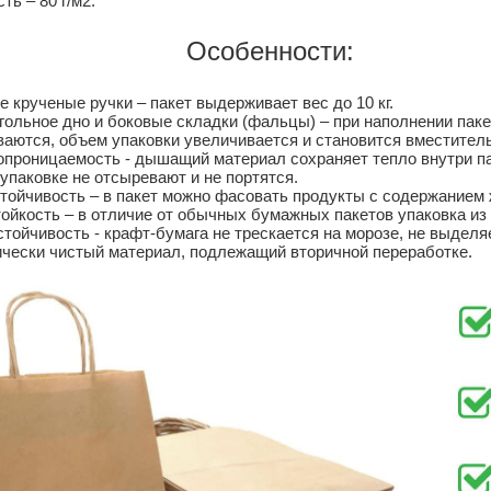
ть – 80 г/м2.
Особенности:
 крученые ручки – пакет выдерживает вес до 10 кг.
ольное дно и боковые складки (фальцы) – при наполнении паке
аются, объем упаковки увеличивается и становится вместител
проницаемость - дышащий материал сохраняет тепло внутри па
 упаковке не отсыревают и не портятся.
ойчивость – в пакет можно фасовать продукты с содержанием 
ойкость – в отличие от обычных бумажных пакетов упаковка из 
тойчивость - крафт-бумага не трескается на морозе, не выделя
чески чистый материал, подлежащий вторичной переработке.