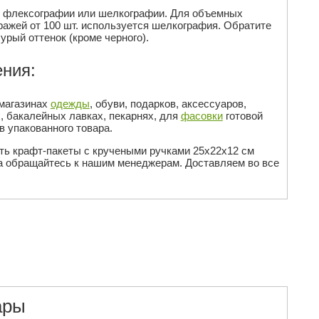
м флексографии или шелкографии. Для объемных
иражей от 100 шт. используется шелкография. Обратите
урый оттенок (кроме черного).
ния:
 магазинах
одежды
, обуви, подарков, аксессуаров,
, бакалейных лавках, пекарнях, для
фасовки
готовой
в упакованного товара.
ить крафт-пакеты с кручеными ручками 25х22х12 см
а обращайтесь к нашим менеджерам. Доставляем во все
ары