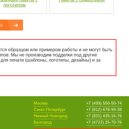
логотипом
з
ся образцом или примером работы и не могут быть
ипов. Мы не производим подделки под другие
для печати (шаблоны, логотипы, дизайны) и за
Москва
+7 (499) 550-50-74
Санкт-Петербург
+7 (812) 678-99-38
Нижний Новгород
+7 (831) 435-16-76
Белгород
+7 (4722) 25-70-76