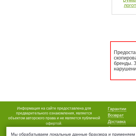
логот
Предоста
скопиров
бренды. З
нарушени
Информация на сайте предоставлена для
Гарантии
предварительного ознакомления, является
Возврат
объектом авторского права и не является публичной
Доставка
офертой.
Оплата
Акции
Мы обрабатываем локальные данные браузера и применяем 