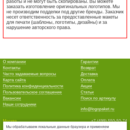
работы и не могут быть скопированы. Вы можете
заказать изготовление оригинальных логотипов. Мы
не производим подделки под другие бренды. Заказчик
несет ответственность за предоставленные макеты
для печати (шаблоны, логотипы, дизайны) и за
нарушение авторского права.
О компании
Гарантии
Контакты
Возврат
Часто задаваемые вопросы
Доставка
Карта сайта
Оплата
Политика конфиденциальности
Акции
Пользовательское соглашение
Статьи
Вакансии
Поиск по артикулу
Наши сотрудники
info@logopaket.ru
Москва
+7 (499) 550-50-74
Мы обрабатываем локальные данные браузера и применяем
Санкт-Петербург
+7 (812) 678-99-38