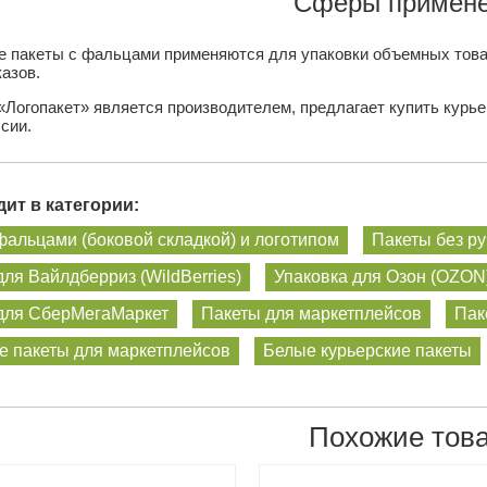
Сферы примене
е пакеты с фальцами применяются для упаковки объемных това
азов.
«Логопакет» является производителем, предлагает купить курье
сии.
ит в категории:
фальцами (боковой складкой) и логотипом
Пакеты без ру
для Вайлдберриз (WildBerries)
Упаковка для Озон (OZON
 для СберМегаМаркет
Пакеты для маркетплейсов
Пак
е пакеты для маркетплейсов
Белые курьерские пакеты
Похожие тов