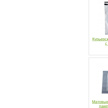
Курьерс
с
Матовые 
паке