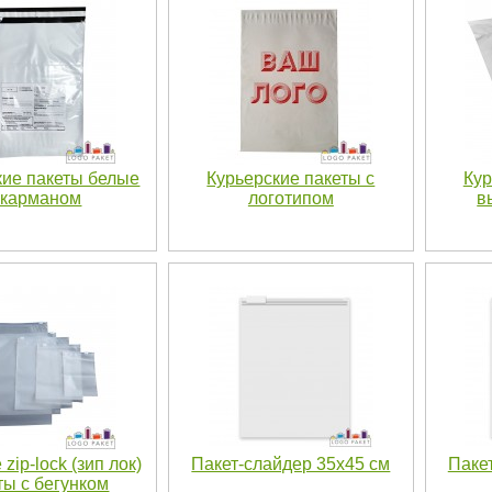
кие пакеты белые
Курьерские пакеты с
Кур
 карманом
логотипом
в
zip-lock (зип лок)
Пакет-слайдер 35х45 см
Паке
ты с бегунком