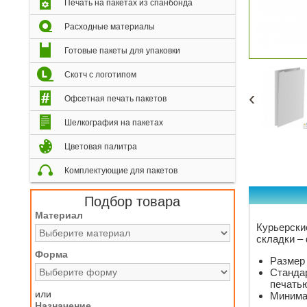
Печать на пакетах из спанбонда
Расходные материалы
Готовые пакеты для упаковки
Скотч с логотипом
‹
Офсетная печать пакетов
Шелкография на пакетах
Цветовая палитра
Комплектующие для пакетов
Подбор товара
Материал
Курьерски
складки –
Форма
Размер 
Стандар
печатью
или
Минимал
Назначение