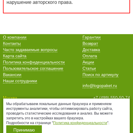
нарушение авторского права.
О компании
Гарантии
Контакты
Возврат
Часто задаваемые вопросы
Доставка
Карта сайта
Оплата
Политика конфиденциальности
Акции
Пользовательское соглашение
Статьи
Вакансии
Поиск по артикулу
Наши сотрудники
info@logopaket.ru
Москва
+7 (499) 550-50-74
Санкт-Петербург
+7 (812) 678-99-38
Мы обрабатываем локальные данные браузера и применяем
инструменты аналитики, чтобы оптимизировать работу сайта,
Нижний Новгород
+7 (831) 435-16-76
проводить статистические исследования и анализ. Вы можете
Белгород
+7 (4722) 25-70-76
запретить это в настройках вашего браузера.
Подробности на странице "
Политика конфиденциальности
".
Принимаю
ВСЕ ГОРОДА