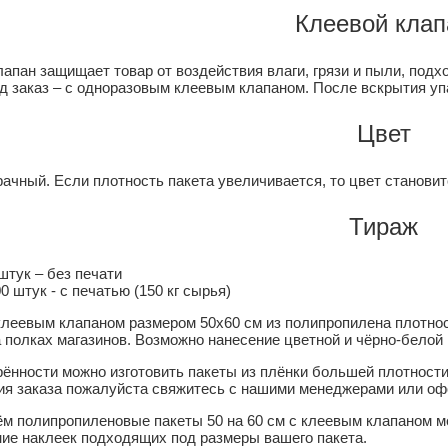
Клеевой клап
лапан защищает товар от воздействия влаги, грязи и пыли, подх
од заказ – с одноразовым клеевым клапаном. После вскрытия уп
Цвет
ачный. Если плотность пакета увеличивается, то цвет становит
Тираж
штук – без печати
0 штук - с печатью (150 кг сырья)
клеевым клапаном размером 50x60 см из полипропилена плотно
а полках магазинов. Возможно нанесение цветной и чёрно-белой 
рённости можно изготовить пакеты из плёнки большей плотности
я заказа пожалуйста свяжитесь с нашими менеджерами или офо
м полипропиленовые пакеты 50 на 60 см с клеевым клапаном м
ние наклеек подходящих под размеры вашего пакета.