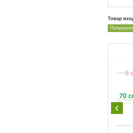
Товар вход
Полипроп
‹