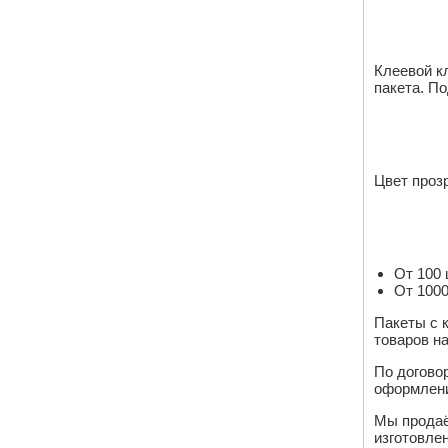
Клеевой к
пакета. П
Цвет прозр
От 100 
От 1000
Пакеты с 
товаров н
По догово
оформлени
Мы продаё
изготовле