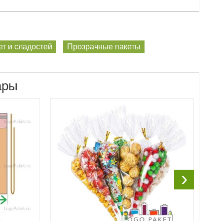
т и сладостей
Прозрачные пакеты
ары
›